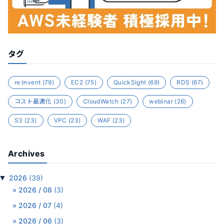
タグ
re:Invent
(79)
EC2
(75)
QuickSight
(69)
RDS
(67)
コスト最適化
(30)
CloudWatch
(27)
webinar
(26)
S3
(23)
VPC
(23)
WAF
(23)
Archives
▼
2026
(39)
2026 / 08
(3)
2026 / 07
(4)
2026 / 06
(3)