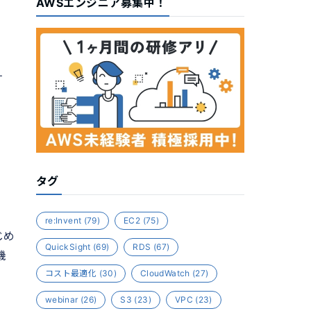
AWSエンジニア募集中！
す
タグ
re:Invent
(79)
EC2
(75)
じめ
QuickSight
(69)
RDS
(67)
機
コスト最適化
(30)
CloudWatch
(27)
webinar
(26)
S3
(23)
VPC
(23)