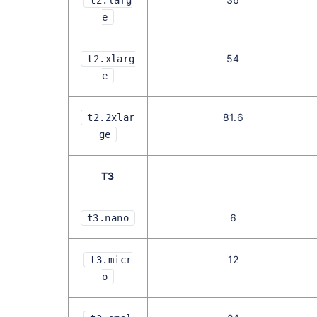
t2.larg
e
54
t2.xlarg
e
81.6
t2.2xlar
ge
T3
6
t3.nano
12
t3.micr
o