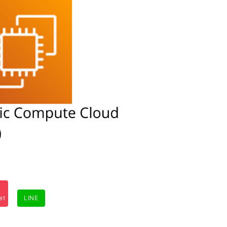
et
LINE