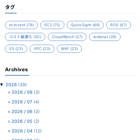
タグ
re:Invent
(79)
EC2
(75)
QuickSight
(69)
RDS
(67)
コスト最適化
(30)
CloudWatch
(27)
webinar
(26)
S3
(23)
VPC
(23)
WAF
(23)
Archives
▼
2026
(39)
2026 / 08
(3)
2026 / 07
(4)
2026 / 06
(3)
2026 / 05
(2)
2026 / 04
(12)