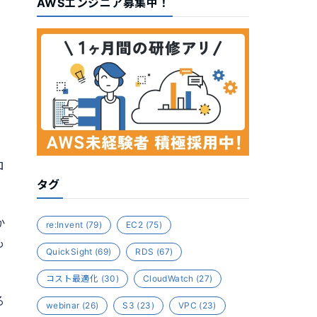
AWSエンジニア募集中！
ロ
タグ
か
re:Invent
(79)
EC2
(75)
も
QuickSight
(69)
RDS
(67)
コスト最適化
(30)
CloudWatch
(27)
る
webinar
(26)
S3
(23)
VPC
(23)