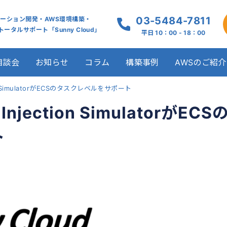
03-5484-7811
ケーション開発・AWS環境構築・
ータルサポート「Sunny Cloud」
平日 10：00 - 18：00
相談会
お知らせ
コラム
構築事例
AWSのご紹介
on SimulatorがECSのタスクレベルをサポート
jection SimulatorがECS
ト