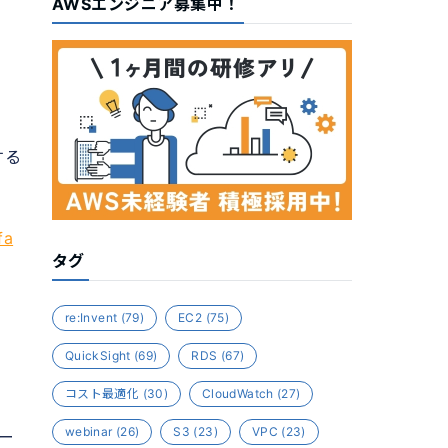
AWSエンジニア募集中！
トする
fa
タグ
re:Invent
(79)
EC2
(75)
QuickSight
(69)
RDS
(67)
コスト最適化
(30)
CloudWatch
(27)
webinar
(26)
S3
(23)
VPC
(23)
ー