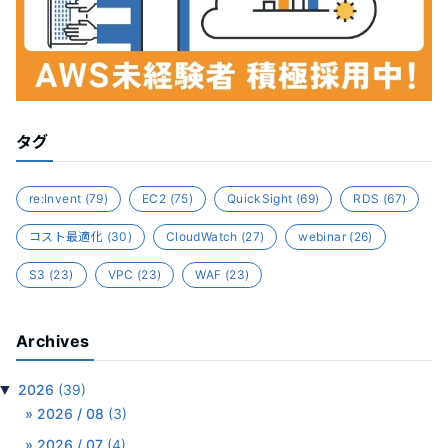
タグ
re:Invent
(79)
EC2
(75)
QuickSight
(69)
RDS
(67)
コスト最適化
(30)
CloudWatch
(27)
webinar
(26)
S3
(23)
VPC
(23)
WAF
(23)
Archives
▼
2026
(39)
2026 / 08
(3)
2026 / 07
(4)