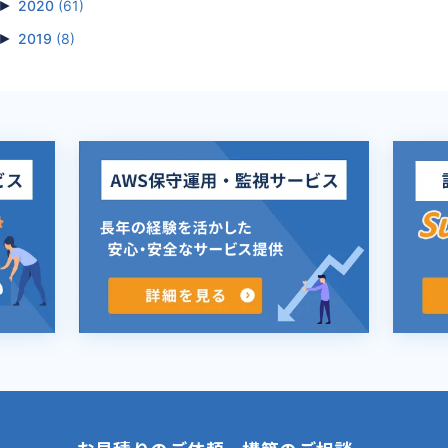
►
2020
(61)
►
2019
(8)