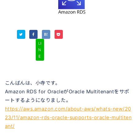
LI
N
E
こんばんは、小寺です。
Amazon RDS for OracleがOracle Multitenantをサポ
ートするようになりました。
https://aws.amazon.com/about-aws/whats-new/20
23/11/amazon-rds-oracle-supports-oracle-multiten
ant/