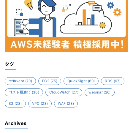
タグ
re:Invent
(79)
EC2
(75)
QuickSight
(69)
RDS
(67)
コスト最適化
(30)
CloudWatch
(27)
webinar
(26)
S3
(23)
VPC
(23)
WAF
(23)
Archives