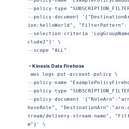
--policy-name "ExamplePolicyLambd
--policy-type "SUBSCRIPTION_FILTE
--policy-document '{"DestinationA
ion:helloWorld", "FilterPattern":
--selection-criteria 'LogGroupNam
clude2"]' \
--scope "ALL"
・Kinesis Data Firehose
aws logs put-account-policy \
--policy-name "ExamplePolicyFireh
--policy-type "SUBSCRIPTION_FILTE
--policy-document '{"RoleArn":"ar
hoseRole", "DestinationArn":"arn:
tream/delivery-stream-name", "Fil
m"}' \