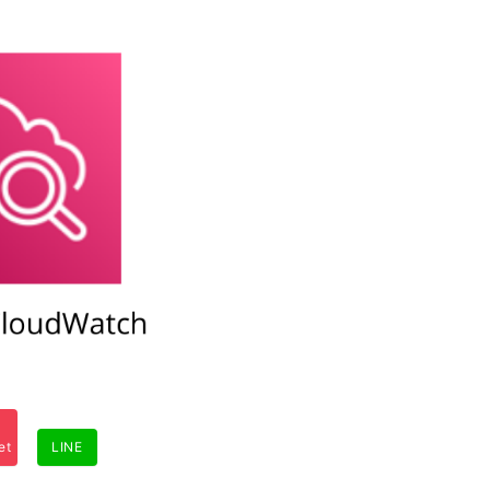
et
LINE