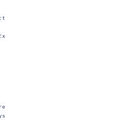
ct
Ex
re
ys