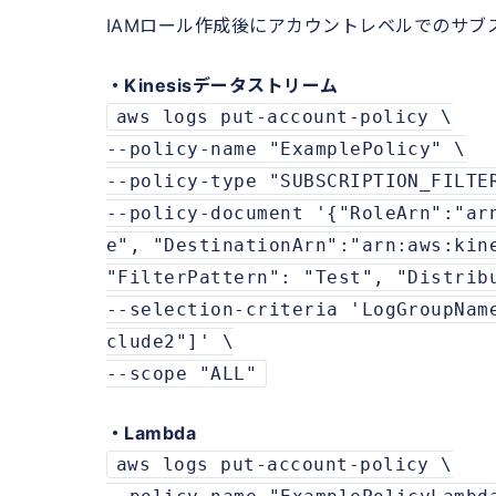
IAMロール作成後にアカウントレベルでのサ
・Kinesisデータストリーム
aws logs put-account-policy \
--policy-name "ExamplePolicy" \
--policy-type "SUBSCRIPTION_FILTE
--policy-document '{"RoleArn":"ar
e", "DestinationArn":"arn:aws:kin
"FilterPattern": "Test", "Distrib
--selection-criteria 'LogGroupNam
clude2"]' \
--scope "ALL"
・Lambda
aws logs put-account-policy \