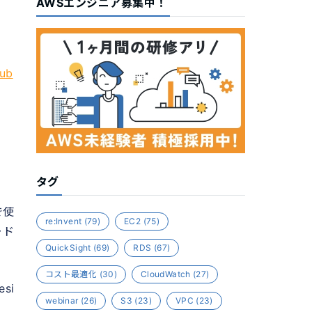
AWSエンジニア募集中！
sub
タグ
で使
re:Invent
(79)
EC2
(75)
ード
QuickSight
(69)
RDS
(67)
コスト最適化
(30)
CloudWatch
(27)
si
webinar
(26)
S3
(23)
VPC
(23)