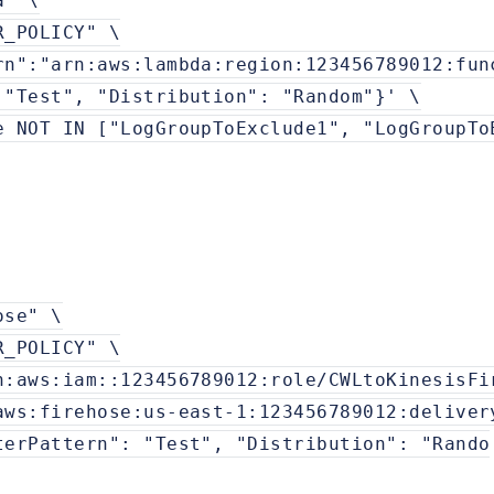
a" \
R_POLICY" \
rn":"arn:aws:lambda:region:123456789012:fun
 "Test", "Distribution": "Random"}' \
e NOT IN ["LogGroupToExclude1", "LogGroupTo
ose" \
R_POLICY" \
n:aws:iam::123456789012:role/CWLtoKinesisFi
aws:firehose:us-east-1:123456789012:deliver
terPattern": "Test", "Distribution": "Rando