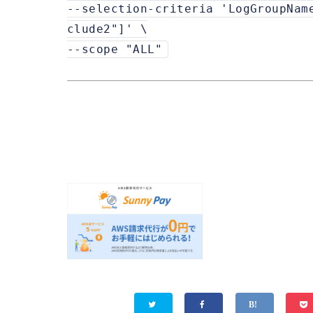
--selection-criteria 'LogGroupNam
clude2"]' \
--scope "ALL"