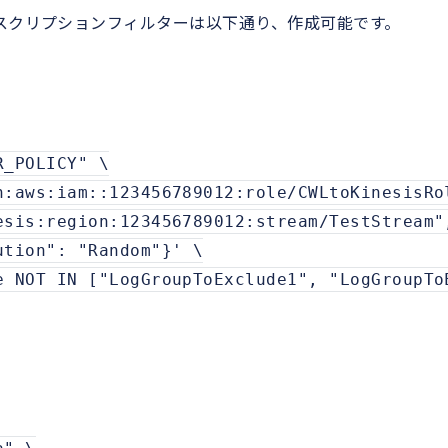
ブスクリプションフィルターは以下通り、作成可能です。
R_POLICY" \
n:aws:iam::123456789012:role/CWLtoKinesisRo
esis:region:123456789012:stream/TestStream"
ution": "Random"}' \
e NOT IN ["LogGroupToExclude1", "LogGroupTo