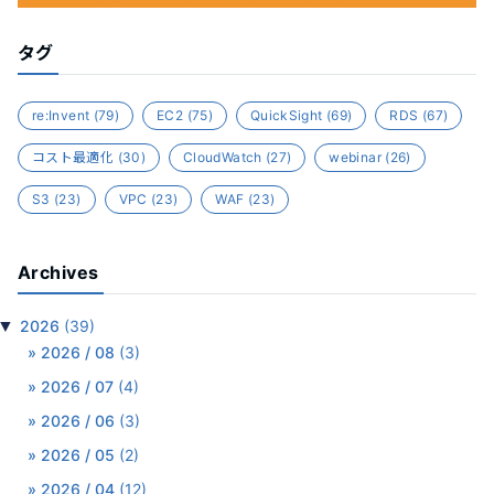
タグ
re:Invent
(79)
EC2
(75)
QuickSight
(69)
RDS
(67)
コスト最適化
(30)
CloudWatch
(27)
webinar
(26)
S3
(23)
VPC
(23)
WAF
(23)
Archives
▼
2026
(39)
2026 / 08
(3)
2026 / 07
(4)
2026 / 06
(3)
2026 / 05
(2)
2026 / 04
(12)