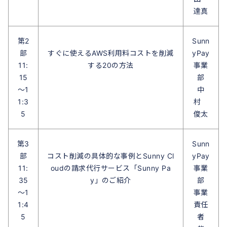
達真
第2
Sunn
部
すぐに使えるAWS利用料コストを削減
yPay
11:
する20の方法
事業
15
部
～1
中
1:3
村
5
俊太
第3
Sunn
部
コスト削減の具体的な事例とSunny Cl
yPay
11:
oudの請求代行サービス「Sunny Pa
事業
35
y」のご紹介
部
～1
事業
1:4
責任
5
者