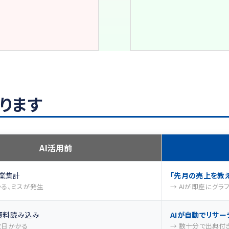
ります
AI活用前
作業集計
「先月の売上を教え
かる、ミスが発生
→ AIが即座にグラ
資料読み込み
AIが自動でリサー
数日かかる
→ 数十分で出典付