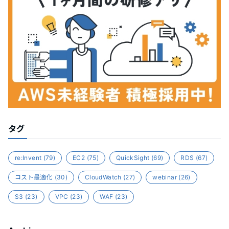
タグ
re:Invent
(79)
EC2
(75)
QuickSight
(69)
RDS
(67)
コスト最適化
(30)
CloudWatch
(27)
webinar
(26)
S3
(23)
VPC
(23)
WAF
(23)