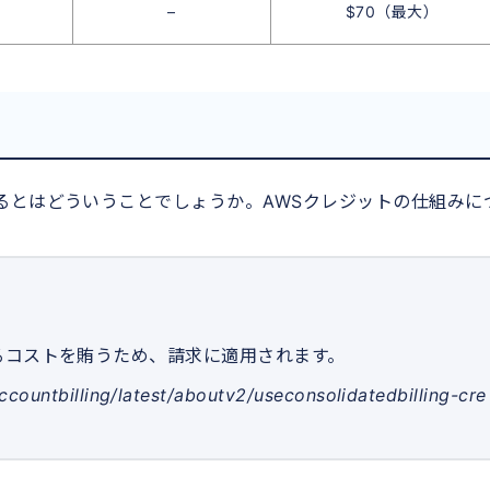
–
$70（最大）
るとはどういうことでしょうか。AWSクレジットの仕組みに
るコストを賄うため、請求に適用されます。
countbilling/latest/aboutv2/useconsolidatedbilling-cre