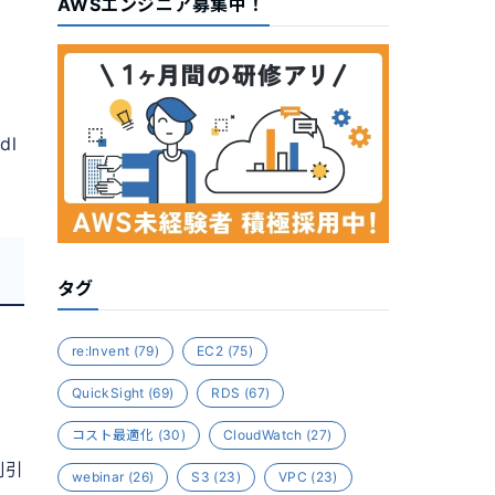
AWSエンジニア募集中！
dl
タグ
re:Invent
(79)
EC2
(75)
QuickSight
(69)
RDS
(67)
コスト最適化
(30)
CloudWatch
(27)
割引
webinar
(26)
S3
(23)
VPC
(23)