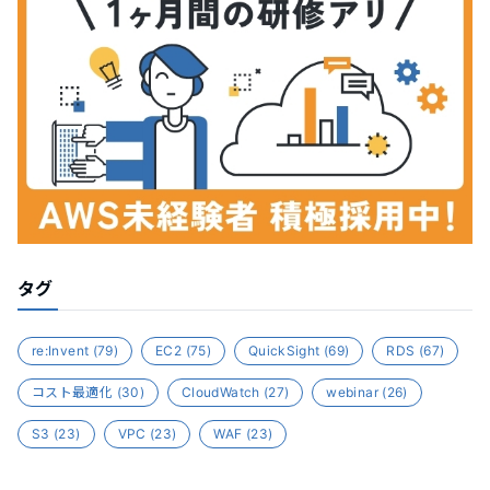
タグ
re:Invent
(79)
EC2
(75)
QuickSight
(69)
RDS
(67)
コスト最適化
(30)
CloudWatch
(27)
webinar
(26)
S3
(23)
VPC
(23)
WAF
(23)