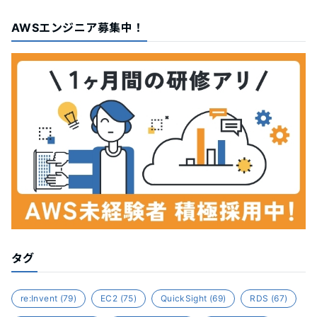
AWSエンジニア募集中！
タグ
re:Invent
(79)
EC2
(75)
QuickSight
(69)
RDS
(67)