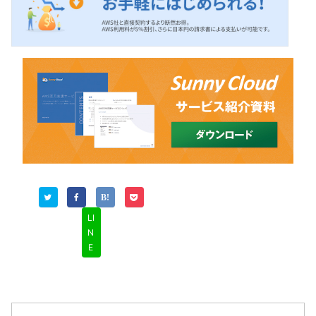
LI
N
E