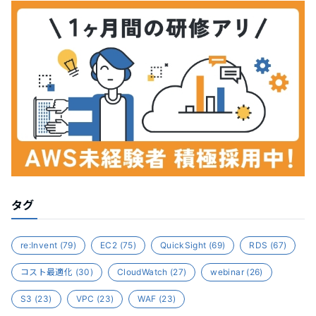
タグ
re:Invent
(79)
EC2
(75)
QuickSight
(69)
RDS
(67)
コスト最適化
(30)
CloudWatch
(27)
webinar
(26)
S3
(23)
VPC
(23)
WAF
(23)