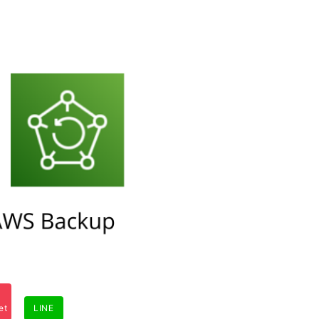
et
LINE