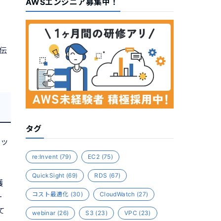
AWSエンジニア募集中！
お伝
タグ
アッ
re:Invent
(79)
EC2
(75)
QuickSight
(69)
RDS
(67)
護
コスト最適化
(30)
CloudWatch
(27)
ー
て
webinar
(26)
S3
(23)
VPC
(23)