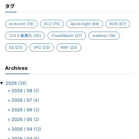
タグ
re:Invent
(79)
EC2
(75)
QuickSight
(69)
RDS
(67)
コスト最適化
(30)
CloudWatch
(27)
webinar
(26)
S3
(23)
VPC
(23)
WAF
(23)
Archives
▼
2026
(38)
2026 / 08
(2)
2026 / 07
(4)
2026 / 06
(3)
2026 / 05
(2)
2026 / 04
(12)
2026 / 03
(6)