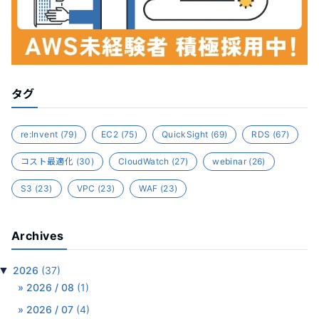
タグ
re:Invent
(79)
EC2
(75)
QuickSight
(69)
RDS
(67)
コスト最適化
(30)
CloudWatch
(27)
webinar
(26)
S3
(23)
VPC
(23)
WAF
(23)
Archives
▼
2026
(37)
2026 / 08
(1)
2026 / 07
(4)