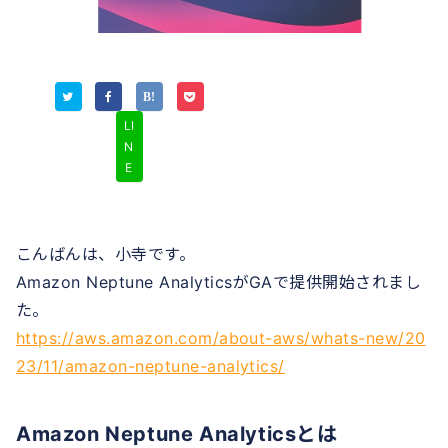
LI
N
E
こんばんは、小寺です。
Amazon Neptune AnalyticsがGAで提供開始されまし
た。
https://aws.amazon.com/about-aws/whats-new/20
23/11/amazon-neptune-analytics/
Amazon Neptune Analyticsとは