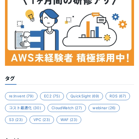
タグ
re:Invent
(79)
EC2
(75)
QuickSight
(69)
RDS
(67)
コスト最適化
(30)
CloudWatch
(27)
webinar
(26)
S3
(23)
VPC
(23)
WAF
(23)