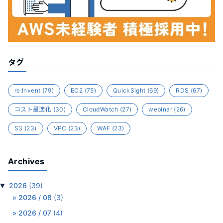
タグ
re:Invent
(79)
EC2
(75)
QuickSight
(69)
RDS
(67)
コスト最適化
(30)
CloudWatch
(27)
webinar
(26)
S3
(23)
VPC
(23)
WAF
(23)
Archives
▼
2026
(39)
2026 / 08
(3)
2026 / 07
(4)