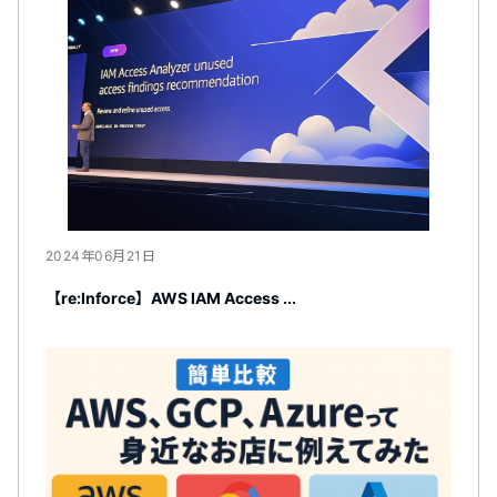
2024年06月21日
【re:Inforce】AWS IAM Access ...