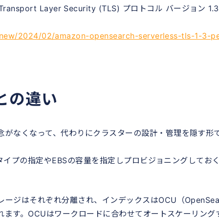
Transport Layer Security (TLS) プロトコル バージョン 1.
new/2024/02/amazon-opensearch-serverless-tls-1-3-pe
ceとの違い
いう概念がなくなって、代わりにクラスターの設計・管理を隠す形
スタンスタイプの指定やEBSの容量を指定しプロビジョニングしてお
トレージはそれぞれ分離され、インデックスはOCU（OpenSea
で管理されます。OCUはワークロードに合わせてオートスケーリング