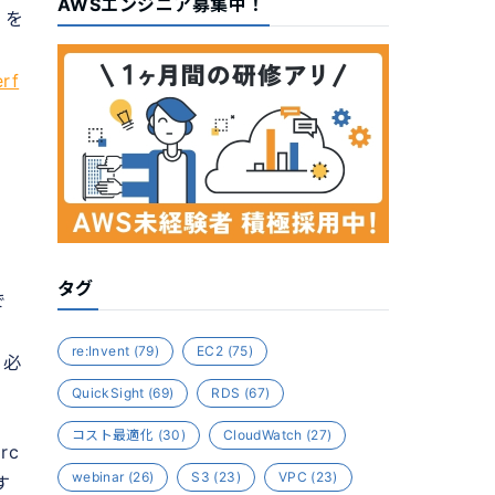
AWSエンジニア募集中！
3 を
rf
タグ
で
re:Invent
(79)
EC2
(75)
く必
QuickSight
(69)
RDS
(67)
コスト最適化
(30)
CloudWatch
(27)
rc
webinar
(26)
S3
(23)
VPC
(23)
す