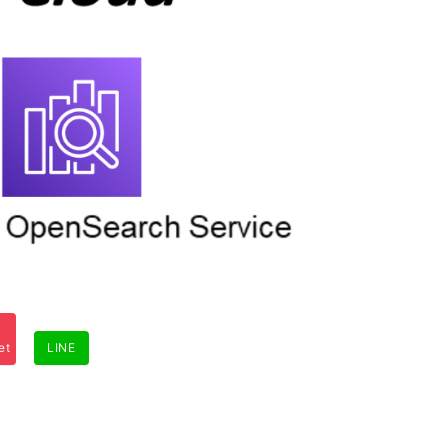
et
LINE