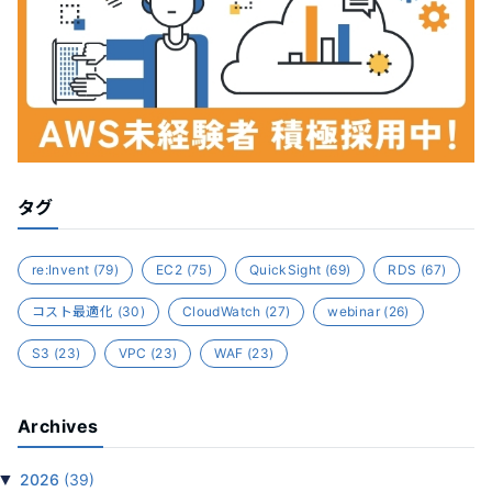
タグ
re:Invent
(79)
EC2
(75)
QuickSight
(69)
RDS
(67)
コスト最適化
(30)
CloudWatch
(27)
webinar
(26)
S3
(23)
VPC
(23)
WAF
(23)
Archives
▼
2026
(39)