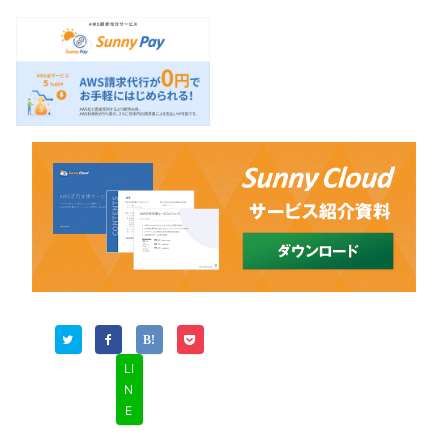
LI
N
E