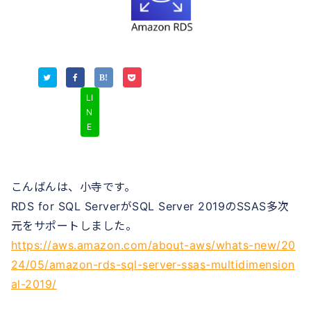
LI
N
E
こんばんは、小寺です。
RDS for SQL ServerがSQL Server 2019のSSAS多次
元をサポートしました。
https://aws.amazon.com/about-aws/whats-new/20
24/05/amazon-rds-sql-server-ssas-multidimension
al-2019/