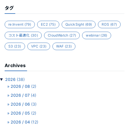
タグ
re:Invent
(79)
EC2
(75)
QuickSight
(69)
RDS
(67)
コスト最適化
(30)
CloudWatch
(27)
webinar
(26)
S3
(23)
VPC
(23)
WAF
(23)
Archives
▼
2026
(38)
2026 / 08
(2)
2026 / 07
(4)
2026 / 06
(3)
2026 / 05
(2)
2026 / 04
(12)