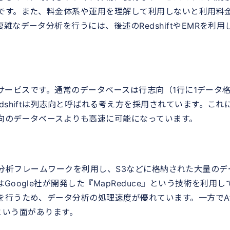
です。また、料金体系や運用を理解して利用しないと利用料
なデータ分析を行うには、後述のRedshiftやEMRを利用
サービスです。通常のデータベースは行志向（1行に1データ
shiftは列志向と呼ばれる考え方を採用されています。これ
向のデータベースよりも高速に可能になっています。
データ分析フレームワークを利用し、S3などに格納された大量のデ
oogle社が開発した『MapReduce』という技術を利用し
行うため、データ分析の処理速度が優れています。一方でAt
いという面があります。