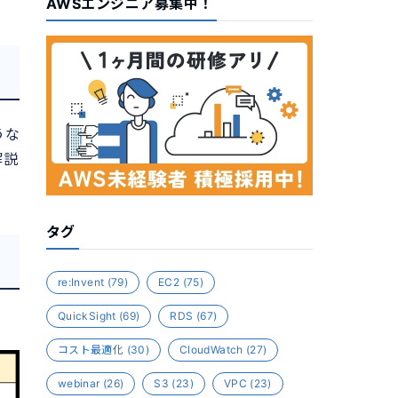
AWSエンジニア募集中！
うな
解説
タグ
re:Invent
(79)
EC2
(75)
QuickSight
(69)
RDS
(67)
コスト最適化
(30)
CloudWatch
(27)
webinar
(26)
S3
(23)
VPC
(23)