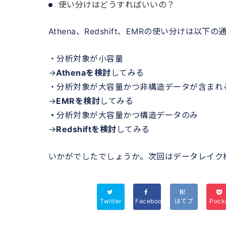
使い分けはどうすればいいの？
Athena、Redshift、EMRの使い分けは以下
・分析対象が小容量
→
Athenaを検討
してみる
・分析対象が大容量かつ非構造データが含まれ
→
EMRを検討
してみる
・
分析対象が大容量かつ構造データのみ
→
Redshiftを検討
してみる
いかがでしたでしょうか。次回はデータレイク
Twitter
Facebook
はてブ
Pock