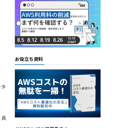
お役立ち資料
ータ
、
、具