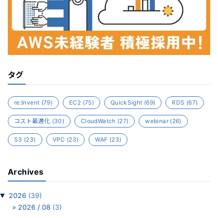
タグ
re:Invent
(79)
EC2
(75)
QuickSight
(69)
RDS
(67)
コスト最適化
(30)
CloudWatch
(27)
webinar
(26)
S3
(23)
VPC
(23)
WAF
(23)
Archives
▼
2026
(39)
2026 / 08
(3)