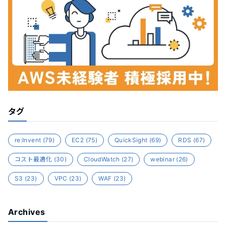
タグ
re:Invent
(79)
EC2
(75)
QuickSight
(69)
RDS
(67)
コスト最適化
(30)
CloudWatch
(27)
webinar
(26)
S3
(23)
VPC
(23)
WAF
(23)
Archives