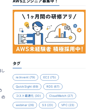
AWSエンジニア募集中！
タグ
拠し
re:Invent
(79)
EC2
(75)
QuickSight
(69)
RDS
(67)
の
コスト最適化
(30)
CloudWatch
(27)
ィの
webinar
(26)
S3
(23)
VPC
(23)