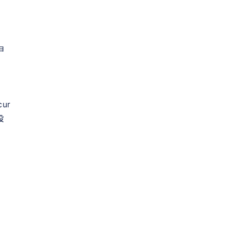
ョ
ur
設