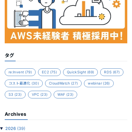
タグ
re:Invent
(79)
EC2
(75)
QuickSight
(69)
RDS
(67)
コスト最適化
(30)
CloudWatch
(27)
webinar
(26)
S3
(23)
VPC
(23)
WAF
(23)
Archives
▼
2026
(39)