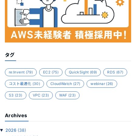
タグ
re:Invent
(79)
EC2
(75)
QuickSight
(69)
RDS
(67)
コスト最適化
(30)
CloudWatch
(27)
webinar
(26)
S3
(23)
VPC
(23)
WAF
(23)
Archives
▼
2026
(38)