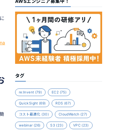
AWSエンジニア募集中！
に
na
タグ
お
re:Invent
(79)
EC2
(75)
QuickSight
(69)
RDS
(67)
て簡
コスト最適化
(30)
CloudWatch
(27)
webinar
(26)
S3
(23)
VPC
(23)