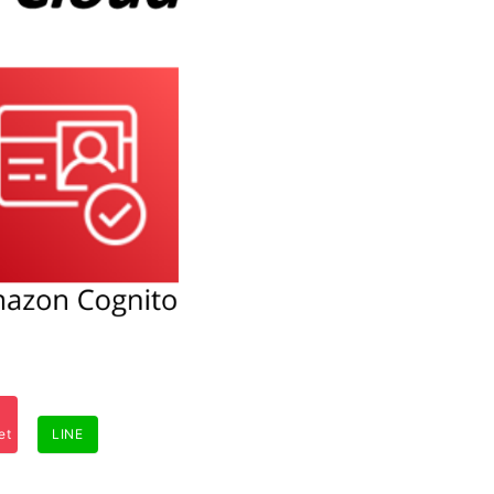
et
LINE