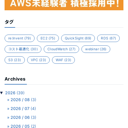
タグ
re:Invent
(79)
EC2
(75)
QuickSight
(69)
RDS
(67)
コスト最適化
(30)
CloudWatch
(27)
webinar
(26)
S3
(23)
VPC
(23)
WAF
(23)
Archives
▼
2026
(39)
2026 / 08
(3)
2026 / 07
(4)
2026 / 06
(3)
2026 / 05
(2)