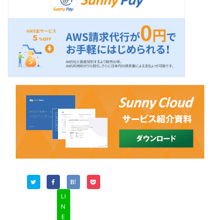
LI
N
E