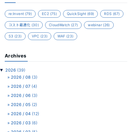
re:Invent
(79)
EC2
(75)
QuickSight
(69)
RDS
(67)
コスト最適化
(30)
CloudWatch
(27)
webinar
(26)
S3
(23)
VPC
(23)
WAF
(23)
Archives
▼
2026
(39)
2026 / 08
(3)
2026 / 07
(4)
2026 / 06
(3)
2026 / 05
(2)
2026 / 04
(12)
2026 / 03
(6)
2026 / 02
(5)