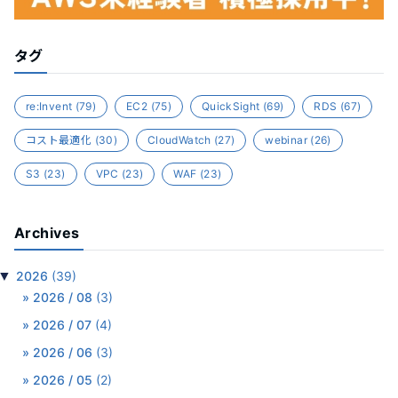
タグ
re:Invent
(79)
EC2
(75)
QuickSight
(69)
RDS
(67)
コスト最適化
(30)
CloudWatch
(27)
webinar
(26)
S3
(23)
VPC
(23)
WAF
(23)
Archives
▼
2026
(39)
2026 / 08
(3)
2026 / 07
(4)
2026 / 06
(3)
2026 / 05
(2)