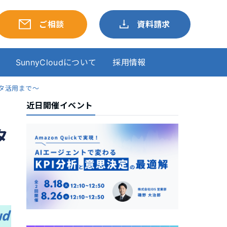
ご相談
資料請求
SunnyCloudについて
採用情報
ータ活用まで～
近日開催イベント
タ