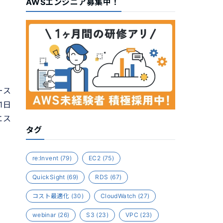
AWSエンジニア募集中！
ース
1日
エス
タグ
re:Invent
(79)
EC2
(75)
QuickSight
(69)
RDS
(67)
コスト最適化
(30)
CloudWatch
(27)
webinar
(26)
S3
(23)
VPC
(23)