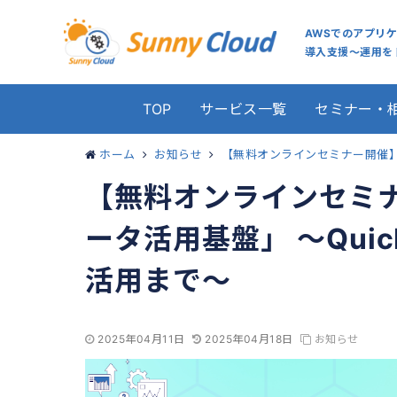
AWSでのアプリ
導入支援～運用をト
TOP
サービス一覧
セミナー・
ホーム
お知らせ
【無料オンラインセミナー開催】「
【無料オンラインセミ
ータ活用基盤」 ～Qui
活用まで～
2025年04月11日
2025年04月18日
お知らせ