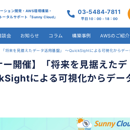
03-5484-7811
ケーション開発・AWS環境構築・
ータルサポート「Sunny Cloud」
平日 10：00 - 18：00
相談会
お知らせ
コラム
構築事例
AWSのご紹介
将来を見据えたデータ活用基盤」 ～QuickSightによる可視化からデ
ナー開催】「将来を見据えたデ
ckSightによる可視化からデー