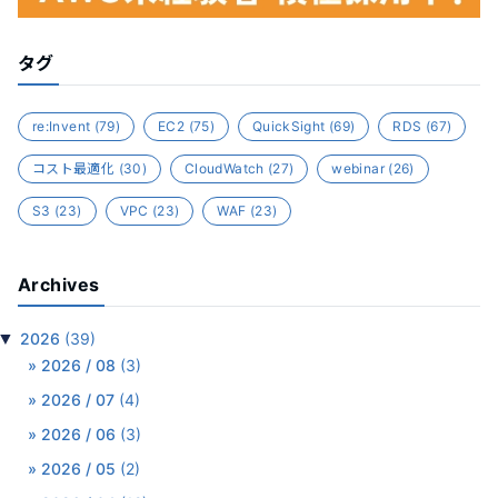
タグ
re:Invent
(79)
EC2
(75)
QuickSight
(69)
RDS
(67)
コスト最適化
(30)
CloudWatch
(27)
webinar
(26)
S3
(23)
VPC
(23)
WAF
(23)
Archives
▼
2026
(39)
2026 / 08
(3)
2026 / 07
(4)
2026 / 06
(3)
2026 / 05
(2)