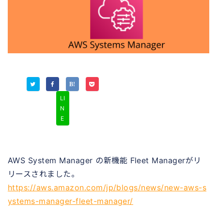
LI
N
E
AWS System Manager の新機能 Fleet Managerがリ
リースされました。
https://aws.amazon.com/jp/blogs/news/new-aws-s
ystems-manager-fleet-manager/