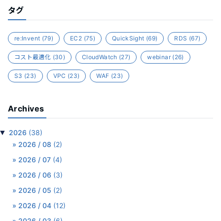
タグ
re:Invent
(79)
EC2
(75)
QuickSight
(69)
RDS
(67)
コスト最適化
(30)
CloudWatch
(27)
webinar
(26)
S3
(23)
VPC
(23)
WAF
(23)
Archives
▼
2026
(38)
2026 / 08
(2)
2026 / 07
(4)
2026 / 06
(3)
2026 / 05
(2)
2026 / 04
(12)
2026 / 03
(6)