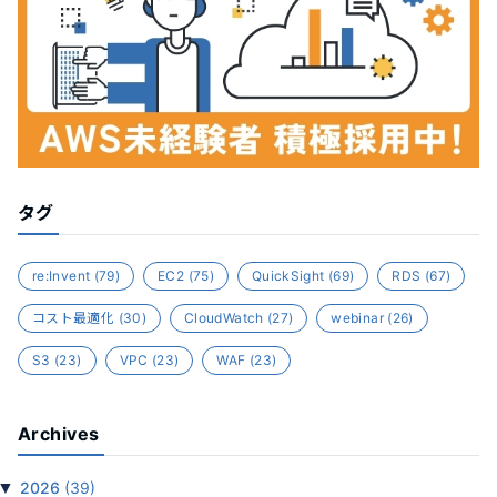
タグ
re:Invent
(79)
EC2
(75)
QuickSight
(69)
RDS
(67)
コスト最適化
(30)
CloudWatch
(27)
webinar
(26)
S3
(23)
VPC
(23)
WAF
(23)
Archives
▼
2026
(39)