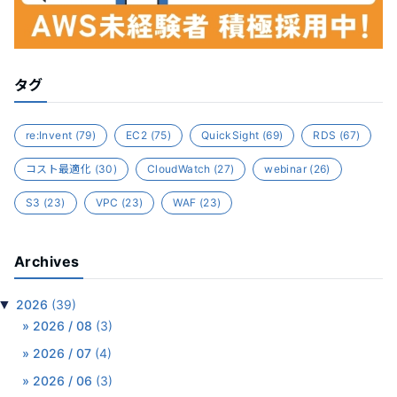
タグ
re:Invent
(79)
EC2
(75)
QuickSight
(69)
RDS
(67)
コスト最適化
(30)
CloudWatch
(27)
webinar
(26)
S3
(23)
VPC
(23)
WAF
(23)
Archives
▼
2026
(39)
2026 / 08
(3)
2026 / 07
(4)
2026 / 06
(3)