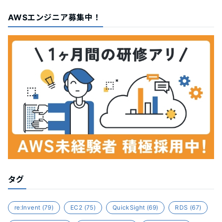
AWSエンジニア募集中！
タグ
re:Invent
(79)
EC2
(75)
QuickSight
(69)
RDS
(67)