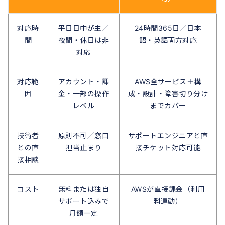
対応時
平日日中が主／
24時間365日／日本
間
夜間・休日は非
語・英語両方対応
対応
対応範
アカウント・課
AWS全サービス＋構
囲
金・一部の操作
成・設計・障害切り分け
レベル
までカバー
技術者
原則不可／窓口
サポートエンジニアと直
との直
担当止まり
接チケット対応可能
接相談
コスト
無料または独自
AWSが直接課金（利用
サポート込みで
料連動）
月額一定