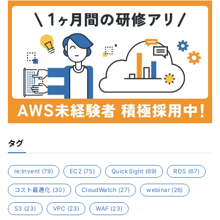
タグ
re:Invent
(79)
EC2
(75)
QuickSight
(69)
RDS
(67)
コスト最適化
(30)
CloudWatch
(27)
webinar
(26)
S3
(23)
VPC
(23)
WAF
(23)