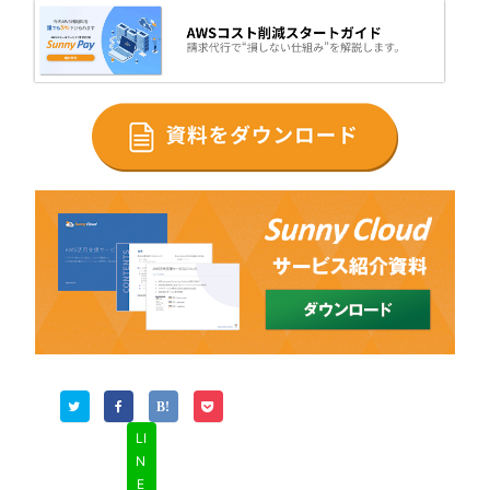
LI
N
E