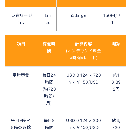
東京リージ
Lin
m5.large
150円/ド
ョン
ux
ル
項目
稼働時
計算内容
概算
間
(オンデマンド料金
×時間×レート)
常時稼働
毎日24
USD 0.124 × 720
約1
時間
h × ￥150/USD
3,39
(約720
2円
時間/
月)
平日9時~1
毎日9
USD 0.124 × 200
約3,
8時のみ稼
時間
h × ￥150/USD
720