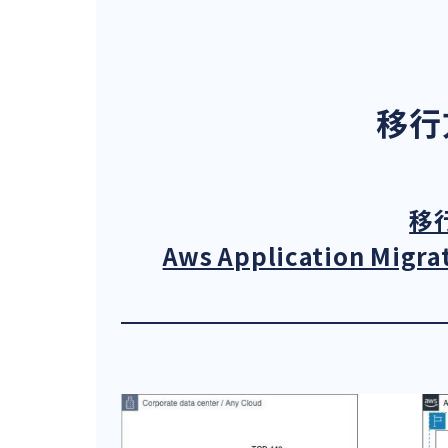
移行
移
Aws Application Migra