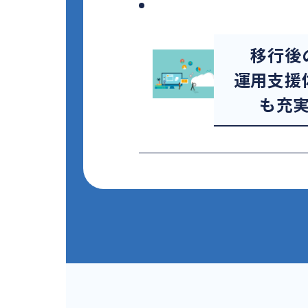
移行後
運用支援
も充