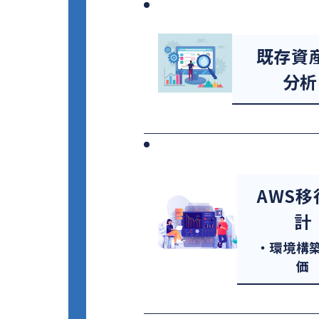
既存資
分析
AWS移
計
・環境構
価