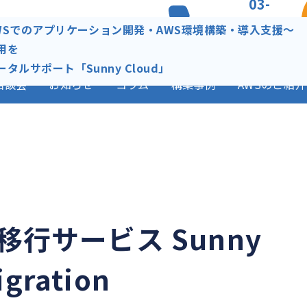
03-
5484-
ケーション開発・AWS環境構築・
WSでのアプリケーション開発・AWS環境構築・導入支援～
ータルサポート「Sunny Cloud」
7811
用を
平日 10：00
ータルサポート「Sunny Cloud」
- 18：00
相談会
お知らせ
コラム
構築事例
AWSのご紹介
移行サービス Sunny
igration