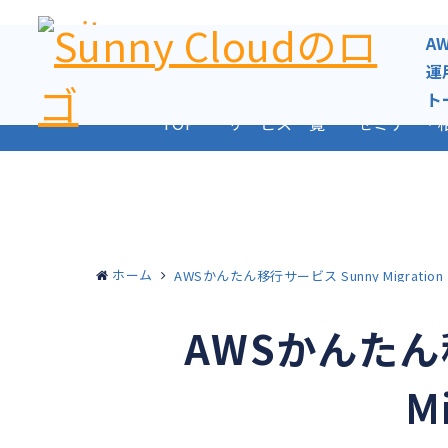
AWSでのアプリ
A
導入支援～運用をト
運
ト
TOP
サービス一覧
セミナー・
ホーム
AWSかんたん移行サービス Sunny Migration
AWSかんたん
M