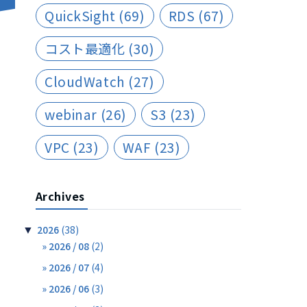
QuickSight
(69)
RDS
(67)
コスト最適化
(30)
CloudWatch
(27)
webinar
(26)
S3
(23)
VPC
(23)
WAF
(23)
Archives
2026
(38)
▼
2026 / 08
(2)
2026 / 07
(4)
2026 / 06
(3)