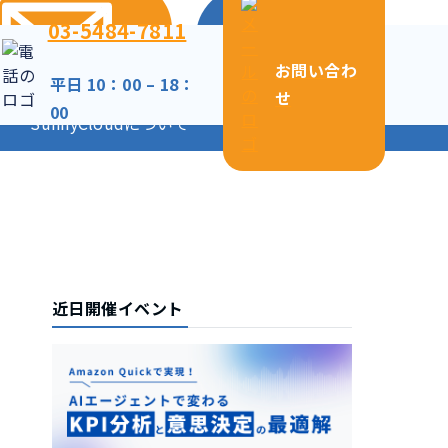
03-5484-7811
資料
ご相
請求
談
お問い合わ
平日 10：00 – 18：
せ
00
SunnyCloudについて
採用情報
近日開催イベント