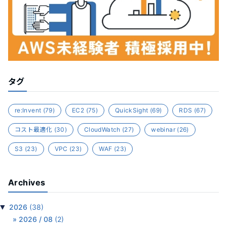
タグ
re:Invent
(79)
EC2
(75)
QuickSight
(69)
RDS
(67)
コスト最適化
(30)
CloudWatch
(27)
webinar
(26)
S3
(23)
VPC
(23)
WAF
(23)
Archives
▼
2026
(38)
2026 / 08
(2)