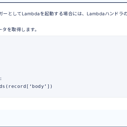
ーとしてLambdaを起動する場合には、Lambdaハンドラの
らデータを取得します。
ads(record[‘body’]) 