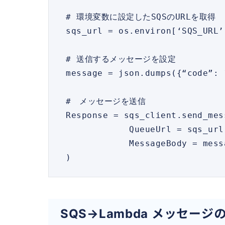
 # 環境変数に設定したSQSのURLを取得

 sqs_url = os.environ[‘SQS_URL’]

 # 送信するメッセージを設定

 message = json.dumps({“code”: 12345})

 #　メッセージを送信

 Response = sqs_client.send_message(

             QueueUrl = sqs_url,

             MessageBody = message

 ) 
SQS→Lambda メッセージ