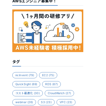
AWSエンジニア募集中！
タグ
re:Invent
(79)
EC2
(75)
QuickSight
(69)
RDS
(67)
コスト最適化
(30)
CloudWatch
(27)
webinar
(26)
S3
(23)
VPC
(23)