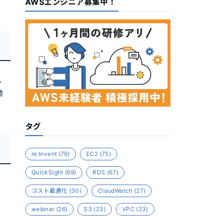
AWSエンジニア募集中！
、
働
タグ
re:Invent
(79)
EC2
(75)
QuickSight
(69)
RDS
(67)
コスト最適化
(30)
CloudWatch
(27)
webinar
(26)
S3
(23)
VPC
(23)