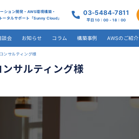
03-5484-7811
ケーション開発・AWS環境構築・
ータルサポート「Sunny Cloud」
平日 10：00 - 18：00
相談会
お知らせ
コラム
構築事例
AWSのご紹介
コンサルティング様
コンサルティング様
例