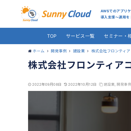
AWSでのアプリ
導入支援～運用をト
TOP
サービス一覧
セミナー・
ホーム
開発事例
建設業
株式会社フロンティア
株式会社フロンティア
2022年09月08日
2022年10月12日
建設業
,
開発事