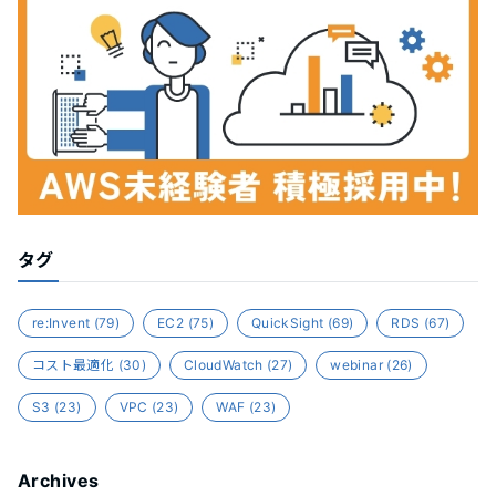
タグ
re:Invent
(79)
EC2
(75)
QuickSight
(69)
RDS
(67)
コスト最適化
(30)
CloudWatch
(27)
webinar
(26)
S3
(23)
VPC
(23)
WAF
(23)
Archives