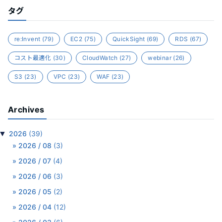
タグ
re:Invent
(79)
EC2
(75)
QuickSight
(69)
RDS
(67)
コスト最適化
(30)
CloudWatch
(27)
webinar
(26)
S3
(23)
VPC
(23)
WAF
(23)
Archives
▼
2026
(39)
2026 / 08
(3)
2026 / 07
(4)
2026 / 06
(3)
2026 / 05
(2)
2026 / 04
(12)