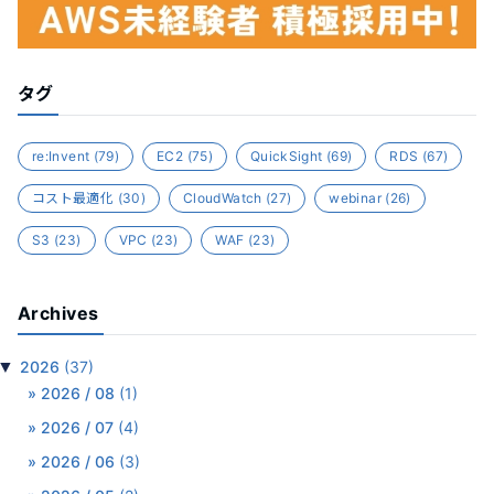
タグ
re:Invent
(79)
EC2
(75)
QuickSight
(69)
RDS
(67)
コスト最適化
(30)
CloudWatch
(27)
webinar
(26)
S3
(23)
VPC
(23)
WAF
(23)
Archives
▼
2026
(37)
2026 / 08
(1)
2026 / 07
(4)
2026 / 06
(3)