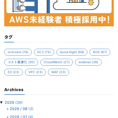
タグ
re:Invent
(79)
EC2
(75)
QuickSight
(69)
RDS
(67)
コスト最適化
(30)
CloudWatch
(27)
webinar
(26)
S3
(23)
VPC
(23)
WAF
(23)
Archives
▼
2026
(39)
2026 / 08
(3)
2026 / 07
(4)